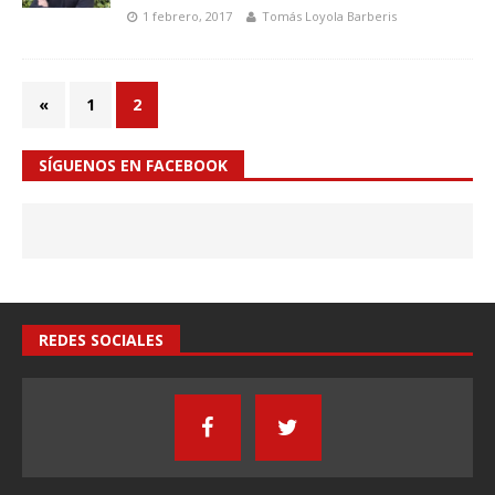
1 febrero, 2017
Tomás Loyola Barberis
«
1
2
SÍGUENOS EN FACEBOOK
REDES SOCIALES