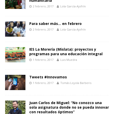
humanitaria”
2 febrero, 2017
Lola García-Ajofrín
Para saber más… en febrero
2 febrero, 2017
Lola García-Ajofrín
IES La Morería (Mislata): proyectos y
programas para una educación integral
1 febrero, 2017
Luis Muedra
Tweets #Innovamos
1 febrero, 2017
Tomás Loyola Barberis
Juan Carlos de Miguel: “No conozco una
sola asignatura donde no se pueda innovar
con resultados óptimos”