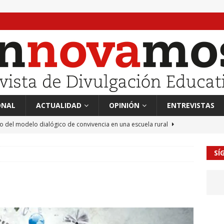
ONAL
ACTUALIDAD
OPINIÓN
ENTREVISTAS
to del modelo dialógico de convivencia en una escuela rural
SÍ
 en tierra, vendimiador en mar” Tributo a Rafael Alberti del
RA
mación sociocultural y educación ético-cívica
CULTURA
guayo Llanos
MIL PALABRAS