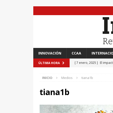
INNOVACIÓN
CCAA
INTERNACI
[ 7 enero, 2025 ]
El impac
ÚLTIMA HORA
EVIDENCIAS
INICIO
Medios
tiana1b
[ 7 enero, 2025 ]
“Marinero
Ateneo de Jerez
CULTU
tiana1b
[ 7 enero, 2025 ]
Transfor
[ 7 enero, 2025 ]
Adrián A