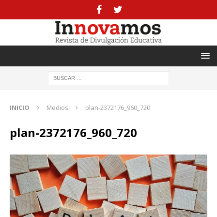
INICIO
Medios
plan-2372176_960_720
plan-2372176_960_720