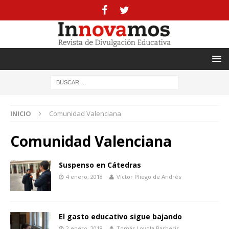
INICIO
Comunidad Valenciana
Comunidad Valenciana
Suspenso en Cátedras
4 enero, 2018
Víctor Pliego de Andrés
El gasto educativo sigue bajando
2 enero, 2018
Tomás Loyola Barberis