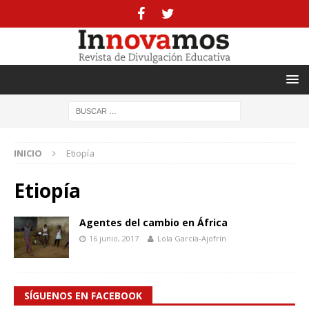
INICIO
Etiopía
Etiopía
Agentes del cambio en África
16 junio, 2017
Lola García-Ajofrín
SÍGUENOS EN FACEBOOK