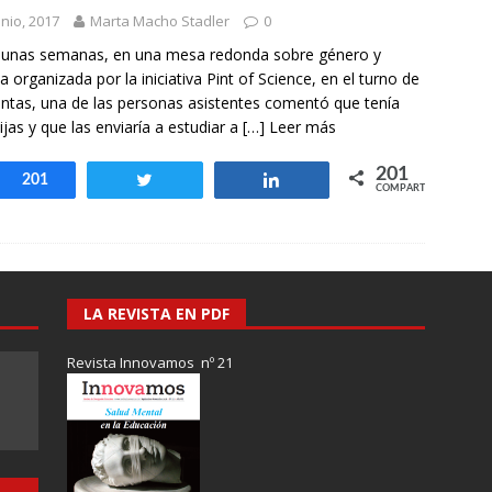
otros mundos es posible: Tertulias entre familiares en la Escuela
unio, 2017
Marta Macho Stadler
0
uiz Castillo
EVIDENCIAS
 unas semanas, en una mesa redonda sobre género y
ia organizada por la iniciativa Pint of Science, en el turno de
ntas, una de las personas asistentes comentó que tenía
ijas y que las enviaría a estudiar a
[…] Leer más
201
Compartir
201
Twittear
Compartir
COMPARTIR
LA REVISTA EN PDF
Revista Innovamos nº 21