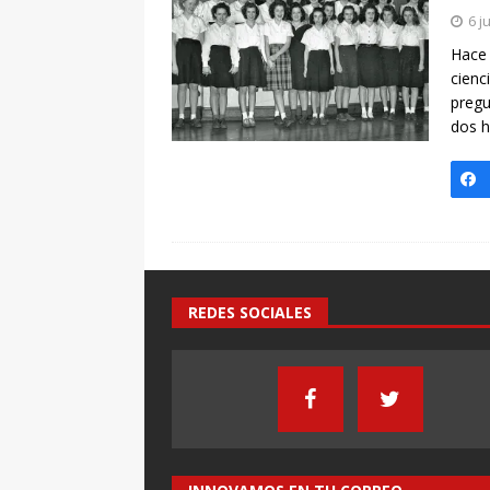
[ 7 enero, 2025 ]
Imaginar 
6 j
Primaria Prof. Heliodoro R
Hace
cienc
pregu
dos h
REDES SOCIALES