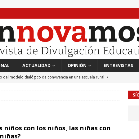
ONAL
ACTUALIDAD
OPINIÓN
ENTREVISTAS
to del modelo dialógico de convivencia en una escuela rural
SÍ
 en tierra, vendimiador en mar” Tributo a Rafael Alberti del
RA
mación sociocultural y educación ético-cívica
CULTURA
s niños con los niños, las niñas con
guayo Llanos
MIL PALABRAS
 niñas?