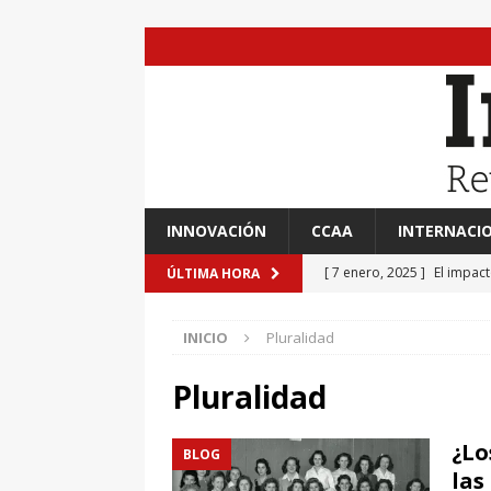
INNOVACIÓN
CCAA
INTERNACI
[ 7 enero, 2025 ]
El impac
ÚLTIMA HORA
EVIDENCIAS
INICIO
Pluralidad
[ 7 enero, 2025 ]
“Marinero
Ateneo de Jerez
CULTU
Pluralidad
[ 7 enero, 2025 ]
Transfor
¿Lo
BLOG
[ 7 enero, 2025 ]
Adrián A
las