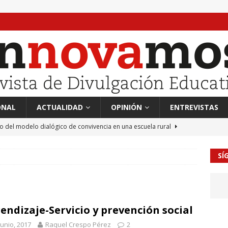
ONAL
ACTUALIDAD
OPINIÓN
ENTREVISTAS
to del modelo dialógico de convivencia en una escuela rural
SÍ
 en tierra, vendimiador en mar” Tributo a Rafael Alberti del
RA
mación sociocultural y educación ético-cívica
CULTURA
endizaje-Servicio y prevención social
guayo Llanos
MIL PALABRAS
junio, 2017
Raquel Crespo Pérez
2