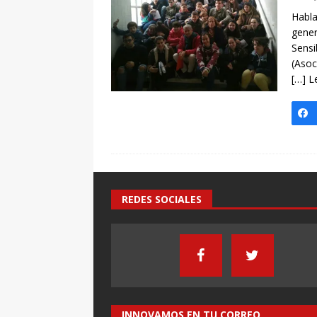
[ 7 enero, 2025 ]
Imaginar 
Habla
Primaria Prof. Heliodoro R
gener
Sensi
(Asoc
[…] L
REDES SOCIALES
INNOVAMOS EN TU CORREO