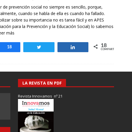
otros mundos es posible: Tertulias entre familiares en la Escuela
r de prevención social no siempre es sencillo, porque,
uiz Castillo
EVIDENCIAS
almente, cuando se habla de ella es cuando ha fallado.
bilizar sobre su importancia no es tarea fácil y en APES
iación para la Prevención y la Educación Social) lo sabemos
eer más
18
Compartir
18
Twittear
Compartir
COMPARTIR
LA REVISTA EN PDF
Revista Innovamos nº 21