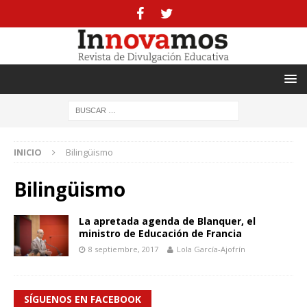
INICIO
Bilingüismo
Bilingüismo
La apretada agenda de Blanquer, el
ministro de Educación de Francia
8 septiembre, 2017
Lola García-Ajofrín
SÍGUENOS EN FACEBOOK