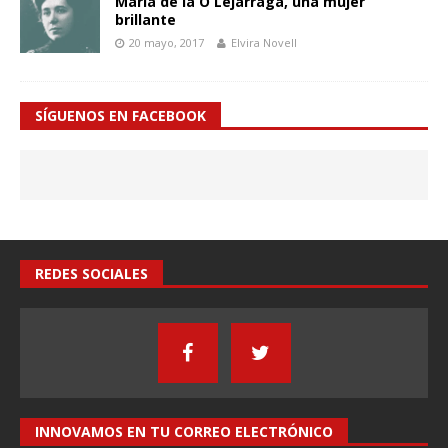
María de la O Lejárraga, una mujer
brillante
20 mayo, 2017
Elvira Novell
SÍGUENOS EN FACEBOOK
REDES SOCIALES
INNOVAMOS EN TU CORREO ELECTRÓNICO