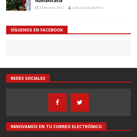
humanitaria”
2 febrero, 2017
Lola García-Ajofrín
SÍGUENOS EN FACEBOOK
REDES SOCIALES
INNOVAMOS EN TU CORREO ELECTRÓNICO