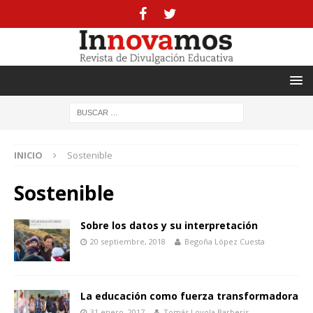
INICIO
Sostenible
Sostenible
Sobre los datos y su interpretación
20 septiembre, 2018
Begoña López Cuesta
La educación como fuerza transformadora
31 enero, 2017
Tomás Loyola Barberis