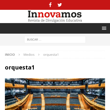
INICIO
Medios
orquesta1
orquesta1