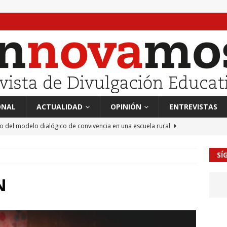
ONAL
ACTUALIDAD
OPINIÓN
ENTREVISTAS
to del modelo dialógico de convivencia en una escuela rural
SÍ
 en tierra, vendimiador en mar” Tributo a Rafael Alberti del
RA
N
mación sociocultural y educación ético-cívica
CULTURA
guayo Llanos
MIL PALABRAS