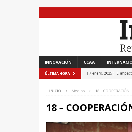
INNOVACIÓN
CCAA
INTERNACI
[ 7 enero, 2025 ]
El impac
ÚLTIMA HORA
EVIDENCIAS
INICIO
Medios
18 – COOPERACIÓN
[ 7 enero, 2025 ]
“Marinero
Ateneo de Jerez
CULTU
18 – COOPERACIÓ
[ 7 enero, 2025 ]
Transfor
[ 7 enero, 2025 ]
Adrián A