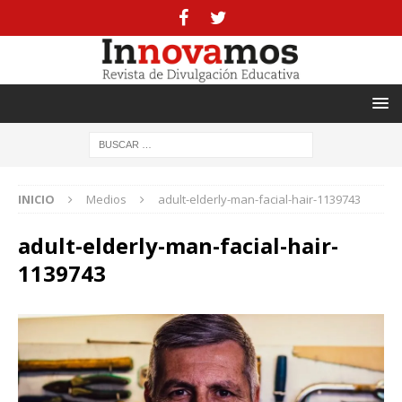
INICIO
Medios
adult-elderly-man-facial-hair-1139743
adult-elderly-man-facial-hair-
1139743