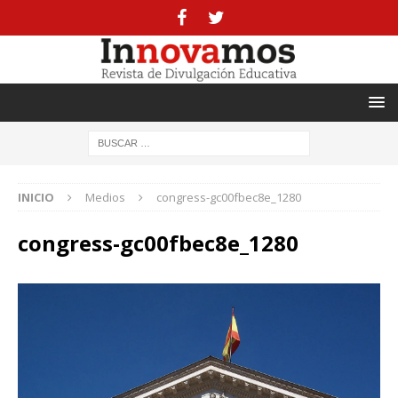
INICIO
Medios
congress-gc00fbec8e_1280
congress-gc00fbec8e_1280