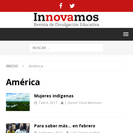
INICIO
América
América
Mujeres indígenas
7 abril, 2017
J. Daniel OIiva Martínez
Para saber más… en febrero
2 febrero, 2017
Lola García-Ajofrín