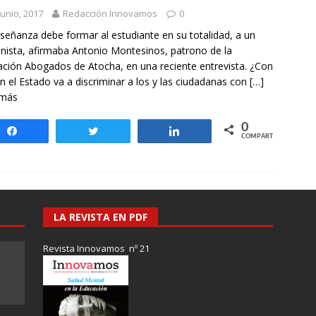
otros mundos es posible: Tertulias entre familiares en la Escuela
junio, 2017
Redacción Innovamos
0
uiz Castillo
EVIDENCIAS
señanza debe formar al estudiante en su totalidad, a un
ista, afirmaba Antonio Montesinos, patrono de la
ción Abogados de Atocha, en una reciente entrevista. ¿Con
in el Estado va a discriminar a los y las ciudadanas con
[…]
 más
0
Compartir
Twittear
Compartir
COMPARTIR
LA REVISTA EN PDF
Revista Innovamos nº 21