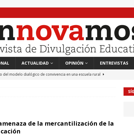
ONAL
ACTUALIDAD
OPINIÓN
ENTREVISTAS
to del modelo dialógico de convivencia en una escuela rural
SÍ
 en tierra, vendimiador en mar” Tributo a Rafael Alberti del
RA
mación sociocultural y educación ético-cívica
CULTURA
amenaza de la mercantilización de la
guayo Llanos
MIL PALABRAS
cación