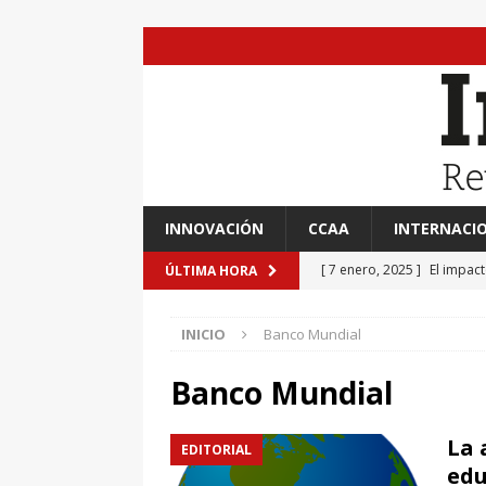
INNOVACIÓN
CCAA
INTERNACI
[ 7 enero, 2025 ]
El impac
ÚLTIMA HORA
EVIDENCIAS
INICIO
Banco Mundial
[ 7 enero, 2025 ]
“Marinero
Ateneo de Jerez
CULTU
Banco Mundial
[ 7 enero, 2025 ]
Transfor
La 
EDITORIAL
[ 7 enero, 2025 ]
Adrián A
edu