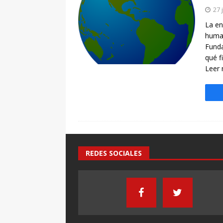
[ 7 enero, 2025 ]
Imaginar 
27 
Primaria Prof. Heliodoro R
La en
human
Funda
qué f
Leer
REDES SOCIALES