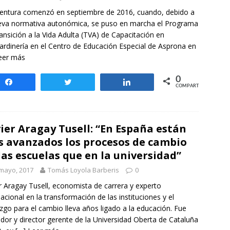
otros mundos es posible: Tertulias entre familiares en la Escuela
entura comenzó en septiembre de 2016, cuando, debido a
uiz Castillo
EVIDENCIAS
eva normativa autonómica, se puso en marcha el Programa
ansición a la Vida Adulta (TVA) de Capacitación en
ardinería en el Centro de Educación Especial de Asprona en
eer más
0
Compartir
Twittear
Compartir
COMPARTIR
ier Aragay Tusell: “En España están
 avanzados los procesos de cambio
las escuelas que en la universidad”
mayo, 2017
Tomás Loyola Barberis
0
r Aragay Tusell, economista de carrera y experto
nacional en la transformación de las instituciones y el
azgo para el cambio lleva años ligado a la educación. Fue
dor y director gerente de la Universidad Oberta de Cataluña