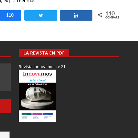
), ex
[…] Leer más
110
Compartir
110
Twittear
Compartir
COMPARTIR
LA REVISTA EN PDF
Revista Innovamos nº 21