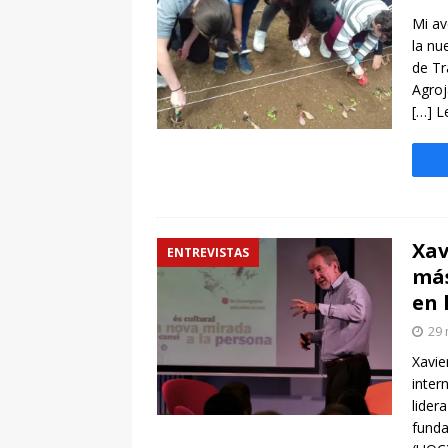
[ 7 enero, 2025 ]
Imaginar 
Mi av
Primaria Prof. Heliodoro R
la nu
de Tr
Agroj
[…] L
Xav
ENTREVISTAS
más
en 
29 
Xavie
inter
lider
funda