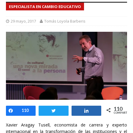
ESPECIALISTA EN CAMBIO EDUCATIVO
29 mayo, 2017
Tomás Loyola Barberis
110
Compartir
110
Twittear
Compartir
COMPARTIR
Xavier Aragay Tusell, economista de carrera y experto
internacional en la transformación de las instituciones y el