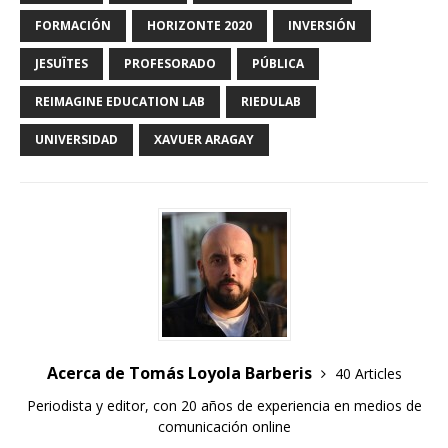
FORMACIÓN
HORIZONTE 2020
INVERSIÓN
JESUÏTES
PROFESORADO
PÚBLICA
REIMAGINE EDUCATION LAB
RIEDULAB
UNIVERSIDAD
XAVUER ARAGAY
Acerca de Tomás Loyola Barberis
40 Articles
Periodista y editor, con 20 años de experiencia en medios de
comunicación online