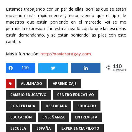
Estamos trabajando con un par de ellas, son las que se están
moviendo más rápidamente y están viendo que el tipo de
maestros que están poniendo en el mercado –si se me
permite la expresión– no está alineado con lo que las escuelas
están demandando, y se están poniendo las pilas con este
cambio.
Más información:
http://xavieraragay.com
.
110
Compartir
110
Twittear
Compartir
COMPARTIR
ALUMNADO
APRENDIZAJE
CAMBIO EDUCATIVO
CENTRO EDUCATIVO
CONCERTADA
DESTACADA
EDUCACIÓ
EDUCACIÓN
ENSEÑANZA
ENTREVISTA
ESCUELA
ESPAÑA
EXPERIENCIA PILOTO