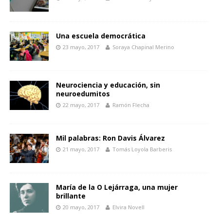
Una escuela democrática
23 mayo, 2017
Soraya Chapinal Merino
Neurociencia y educación, sin
neuroedumitos
22 mayo, 2017
Ramón Flecha
Mil palabras: Ron Davis Álvarez
21 mayo, 2017
Tomás Loyola Barberis
María de la O Lejárraga, una mujer
brillante
20 mayo, 2017
Elvira Novell