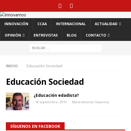
INNOVACIÓN
CCAA
INTERNACIONAL
ACTUALIDAD
OPINIÓN
ENTREVISTAS
BLOG
CONTACTO
INICIO
Educación Sociedad
Educación Sociedad
¿Educación edadista?
18 septiembre, 2019
María Antonia Casanova
SÍGUENOS EN FACEBOOK