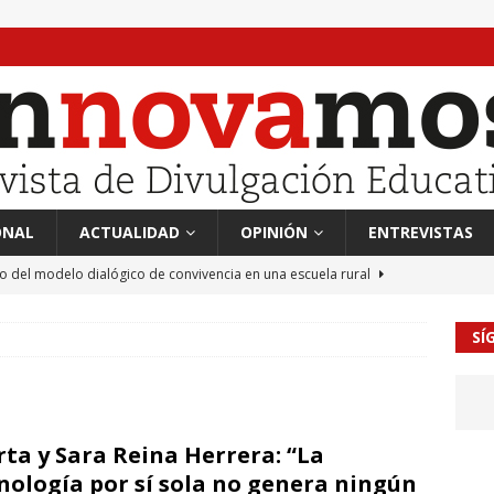
ONAL
ACTUALIDAD
OPINIÓN
ENTREVISTAS
to del modelo dialógico de convivencia en una escuela rural
SÍ
 en tierra, vendimiador en mar” Tributo a Rafael Alberti del
RA
mación sociocultural y educación ético-cívica
CULTURA
ta y Sara Reina Herrera: “La
guayo Llanos
MIL PALABRAS
nología por sí sola no genera ningún