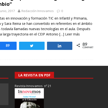
otros mundos es posible: Tertulias entre familiares en la Escuela
mbio”
uiz Castillo
EVIDENCIAS
junio, 2017
Redacción Innovamos
0
tas en innovación y formación TIC en Infantil y Primaria,
 y Sara Reina se han convertido en referentes en el ámbito
s todavía llamadas nuevas tecnologías en el aula. Después
a larga trayectoria en el CEIP Antonio
[…] Leer más
89
Compartir
89
Twittear
Compartir
COMPARTIR
LA REVISTA EN PDF
Revista Innovamos nº 21