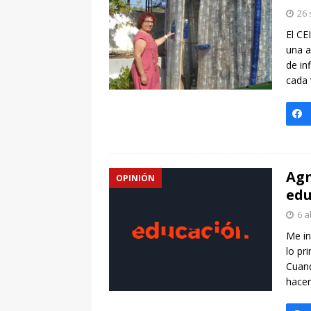
[ 7 enero, 2025 ]
Imaginar 
26 
Primaria Prof. Heliodoro R
El CE
una a
de in
cada
Agn
OPINIÓN
edu
6 a
Me in
lo pr
Cuand
hacer