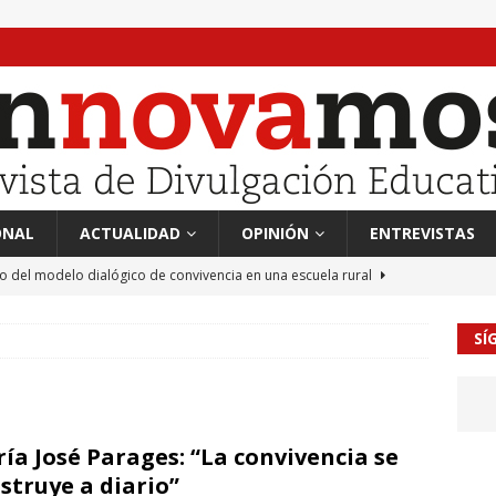
ONAL
ACTUALIDAD
OPINIÓN
ENTREVISTAS
to del modelo dialógico de convivencia en una escuela rural
SÍ
 en tierra, vendimiador en mar” Tributo a Rafael Alberti del
RA
mación sociocultural y educación ético-cívica
CULTURA
ía José Parages: “La convivencia se
guayo Llanos
MIL PALABRAS
struye a diario”