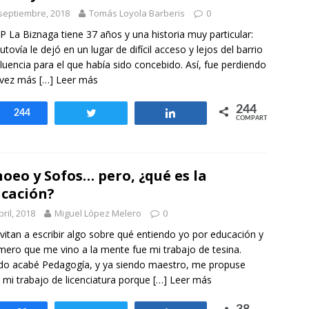
otros mundos es posible: Tertulias entre familiares en la Escuela
septiembre, 2018
Tomás Loyola Barberis
0
uiz Castillo
EVIDENCIAS
IP La Biznaga tiene 37 años y una historia muy particular:
utovía le dejó en un lugar de difícil acceso y lejos del barrio
fluencia para el que había sido concebido. Así, fue perdiendo
 vez más
[…] Leer más
244
Compartir
244
Twittear
Compartir
COMPARTIR
oeo y Sofos… pero, ¿qué es la
cación?
bril, 2018
Miguel López Melero
0
vitan a escribir algo sobre qué entiendo yo por educación y
imero que me vino a la mente fue mi trabajo de tesina.
o acabé Pedagogía, y ya siendo maestro, me propuse
 mi trabajo de licenciatura porque
[…] Leer más