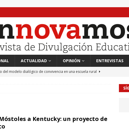
ONAL
ACTUALIDAD
OPINIÓN
ENTREVISTAS
to del modelo dialógico de convivencia en una escuela rural
SÍ
 en tierra, vendimiador en mar” Tributo a Rafael Alberti del
RA
mación sociocultural y educación ético-cívica
CULTURA
Móstoles a Kentucky: un proyecto de
guayo Llanos
MIL PALABRAS
to