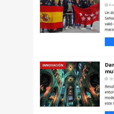
[ 7 enero, 2025 ]
Imaginar 
8 o
Primaria Prof. Heliodoro R
Un do
Señor
valió
marzo
Dan
INNOVACIÓN
mul
18 
Resul
entor
model
este 