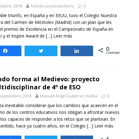
otros mundos es posible: Tertulias entre familiares en la Escuela
ctubre, 2018
Tomás Loyola Barberis
0
uiz Castillo
EVIDENCIAS
ble triunfo, en España y en EEUU, tuvo el Colegio Nuestra
a del Carmen de Móstoles (Madrid) con un plan que les
 el premio de Excelencia en el Campeonato de España en
 y el Inspire Award de
[…] Leer más
0
Compartir
Twittear
Compartir
COMPARTIR
do forma al Medievo: proyecto
tidisciplinar de 4º de ESO
septiembre, 2018
Manuel Ángel Gutiérrez Vielba
0
ta inevitable considerar que los cambios que acaecen en el
no de los centros educativos nos obligan a afrontar nuevos
os capaces de responder a los retos que se plantean. En
sentido, hace ya cuatro años, en el Colegio
[…] Leer más