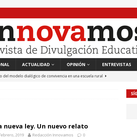
ONAL
ACTUALIDAD
OPINIÓN
ENTREVISTAS
to del modelo dialógico de convivencia en una escuela rural
SÍ
 en tierra, vendimiador en mar” Tributo a Rafael Alberti del
RA
mación sociocultural y educación ético-cívica
CULTURA
 nueva ley. Un nuevo relato
guayo Llanos
MIL PALABRAS
febrero, 2019
Redacción Innovamos
0