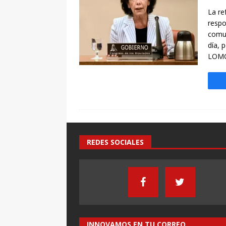
[ 7 enero, 2025 ]
Imaginar 
La re
Primaria Prof. Heliodoro R
respo
comun
día, 
LOMCE
REDES SOCIALES
INNOVAMOS EN TU CORREO