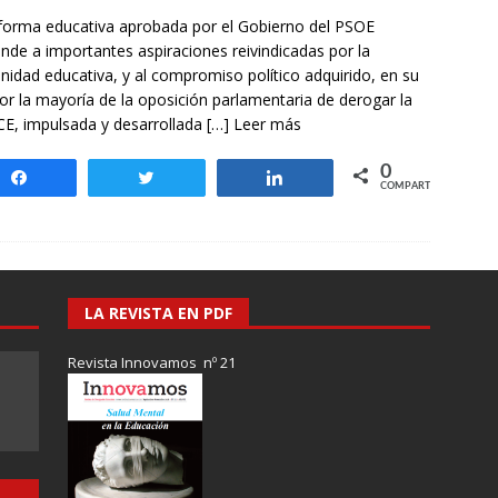
otros mundos es posible: Tertulias entre familiares en la Escuela
forma educativa aprobada por el Gobierno del PSOE
uiz Castillo
EVIDENCIAS
nde a importantes aspiraciones reivindicadas por la
idad educativa, y al compromiso político adquirido, en su
por la mayoría de la oposición parlamentaria de derogar la
, impulsada y desarrollada
[…] Leer más
0
Compartir
Twittear
Compartir
COMPARTIR
LA REVISTA EN PDF
Revista Innovamos nº 21