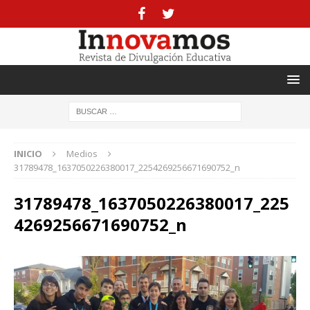
INICIO
Medios
31789478_1637050226380017_2254269256671690752_n
31789478_1637050226380017_225
4269256671690752_n