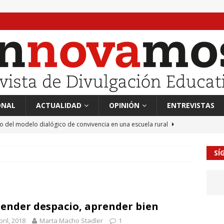
ONAL
ACTUALIDAD
OPINIÓN
ENTREVISTAS
to del modelo dialógico de convivencia en una escuela rural
SÍ
 en tierra, vendimiador en mar” Tributo a Rafael Alberti del
RA
mación sociocultural y educación ético-cívica
CULTURA
ender despacio, aprender bien
guayo Llanos
MIL PALABRAS
bril, 2018
Marta Macho Stadler
1