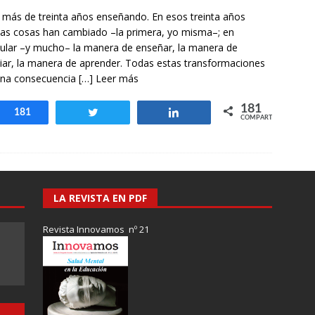
otros mundos es posible: Tertulias entre familiares en la Escuela
 más de treinta años enseñando. En esos treinta años
uiz Castillo
EVIDENCIAS
s cosas han cambiado –la primera, yo misma–; en
cular –y mucho– la manera de enseñar, la manera de
iar, la manera de aprender. Todas estas transformaciones
una consecuencia
[…] Leer más
181
Compartir
181
Twittear
Compartir
COMPARTIR
LA REVISTA EN PDF
Revista Innovamos nº 21