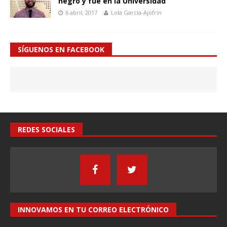
negro y fue en la Universidad”
6 abril, 2017
Lola García-Ajofrín
SÍGUENOS EN FACEBOOK
REDES SOCIALES
INNOVAMOS EN TU CORREO ELECTRÓNICO