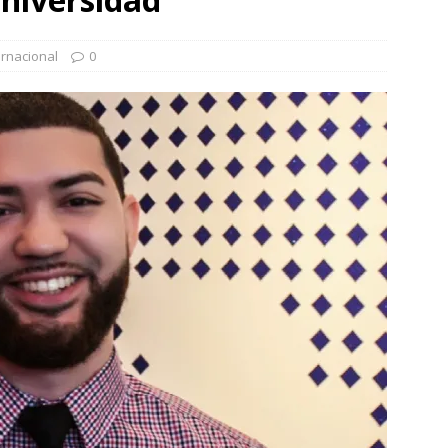
 en tierra, vendimiador en mar” Tributo a Rafael Alberti del
ernacional
0
RA