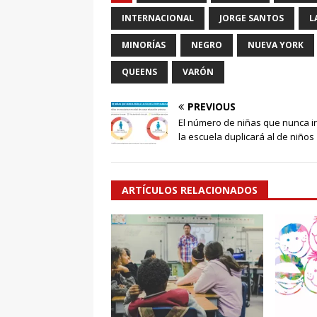
INTERNACIONAL
JORGE SANTOS
L
MINORÍAS
NEGRO
NUEVA YORK
QUEENS
VARÓN
PREVIOUS
El número de niñas que nunca i
la escuela duplicará al de niños
ARTÍCULOS RELACIONADOS