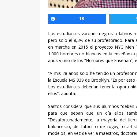
Compartir
18
Los estudiantes varones negros o latinos r
pero solo el 8,3% de su profesorado. Para a
en marcha en 2015 el proyecto NYC Men T
1.000 hombres no blancos en la enseñanza p
años y uno de los “Hombres que Enseñan”, ex
“A mis 28 años solo he tenido un profesor n
la Escuela MS 839 de Brooklyn. “Es por esto 
Los estudiantes deberían tener la oportuni
ellos”, apunta.
Santos considera que sus alumnos “deben v
para que sepan que un día ellos tambi
“Desafortunadamente, la mayoría del ti
baloncesto, de fútbol o de rugby, o arti
modelos, en vez de ver a maestros, doctore