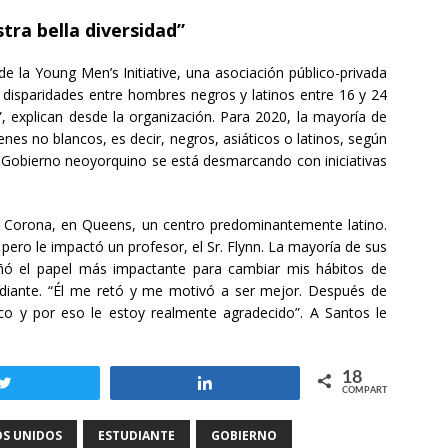
ra bella diversidad”
 la Young Men’s Initiative, una asociación público-privada
 disparidades entre hombres negros y latinos entre 16 y 24
”, explican desde la organización. Para 2020, la mayoría de
nes no blancos, es decir, negros, asiáticos o latinos, según
 Gobierno neoyorquino se está desmarcando con iniciativas
a Corona, en Queens, un centro predominantemente latino.
pero le impactó un profesor, el Sr. Flynn. La mayoría de sus
ñó el papel más impactante para cambiar mis hábitos de
udiante. “Él me retó y me motivó a ser mejor. Después de
co y por eso le estoy realmente agradecido”. A Santos le
18
Twittear
Compartir
COMPARTIR
OS UNIDOS
ESTUDIANTE
GOBIERNO