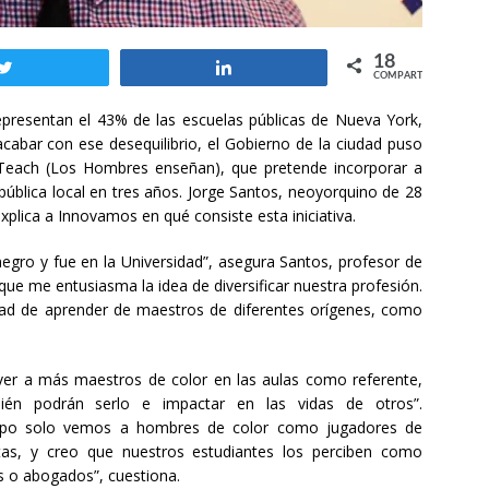
18
Twittear
Compartir
COMPARTIR
epresentan el 43% de las escuelas públicas de Nueva York,
cabar con ese desequilibrio, el Gobierno de la ciudad puso
each (Los Hombres enseñan), que pretende incorporar a
ública local en tres años. Jorge Santos, neoyorquino de 28
plica a Innovamos en qué consiste esta iniciativa.
egro y fue en la Universidad”, asegura Santos, profesor de
que me entusiasma la idea de diversificar nuestra profesión.
dad de aprender de maestros de diferentes orígenes, como
er a más maestros de color en las aulas como referente,
én podrán serlo e impactar en las vidas de otros”.
empo solo vemos a hombres de color como jugadores de
stas, y creo que nuestros estudiantes los perciben como
s o abogados”, cuestiona.