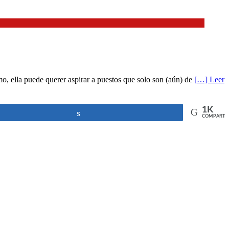
ismo, ella puede querer aspirar a puestos que solo son (aún) de
[…] Leer
1K
Compartir
COMPARTI