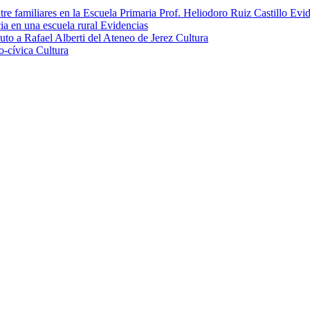
tre familiares en la Escuela Primaria Prof. Heliodoro Ruiz Castillo
Evid
ia en una escuela rural
Evidencias
uto a Rafael Alberti del Ateneo de Jerez
Cultura
co-cívica
Cultura