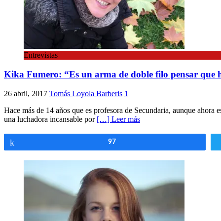
Entrevistas
Kika Fumero: “Es un arma de doble filo pensar que 
26 abril, 2017
Tomás Loyola Barberis
1
Hace más de 14 años que es profesora de Secundaria, aunque ahora está
una luchadora incansable por
[…] Leer más
Compartir
97