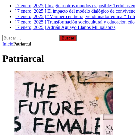
[ 7 enero, 2025 ]
Imaginar otros mundos es posible: Tertulias en
[ 7 enero, 2025 ]
El impacto del modelo dialógico de convivenc
[ 7 enero, 2025 ]
“Marinero en tierra, vendimiador en mar” Trib
[ 7 enero, 2025 ]
Transformación sociocultural y educación éti
[ 7 enero, 2025 ]
Adrián Aguayo Llanos
Mil palabras
Buscar:
Inicio
Patriarcal
Patriarcal