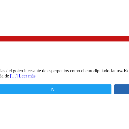
tiadas del goteo incesante de esperpentos como el eurodiputado Janus
ada de
[…] Leer más
Twittear