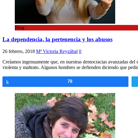
Blog
La dependencia, la pertenencia y los abusos
26 febrero, 2018
Mª Victoria Reyzábal
0
Creíamos ingenuamente que, en nuestras democracias avanzadas del si
violenta y maltrato. Algunos hombres se defienden diciendo que pedi
Compartir
78