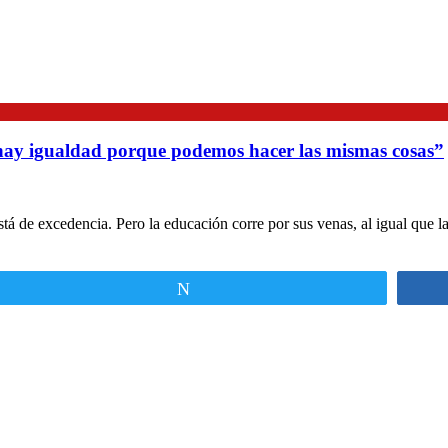
hay igualdad porque podemos hacer las mismas cosas”
 de excedencia. Pero la educación corre por sus venas, al igual que la
Twittear