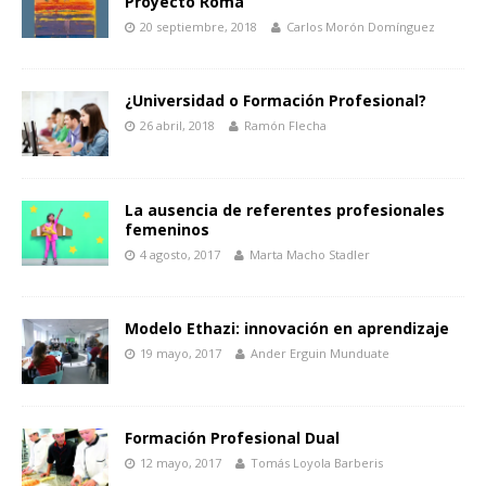
Proyecto Roma
20 septiembre, 2018
Carlos Morón Domínguez
¿Universidad o Formación Profesional?
26 abril, 2018
Ramón Flecha
La ausencia de referentes profesionales
femeninos
4 agosto, 2017
Marta Macho Stadler
Modelo Ethazi: innovación en aprendizaje
19 mayo, 2017
Ander Erguin Munduate
Formación Profesional Dual
12 mayo, 2017
Tomás Loyola Barberis