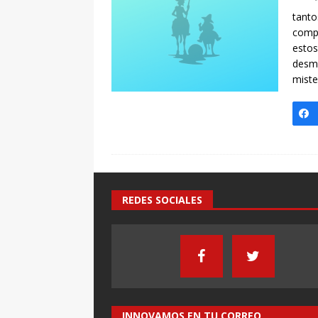
[ 7 enero, 2025 ]
Imaginar 
tanto
Primaria Prof. Heliodoro R
compa
estos
desme
miste
REDES SOCIALES
INNOVAMOS EN TU CORREO