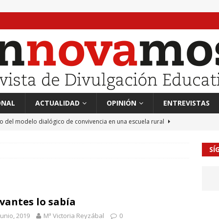
ONAL
ACTUALIDAD
OPINIÓN
ENTREVISTAS
to del modelo dialógico de convivencia en una escuela rural
SÍ
 en tierra, vendimiador en mar” Tributo a Rafael Alberti del
RA
mación sociocultural y educación ético-cívica
CULTURA
vantes lo sabía
guayo Llanos
MIL PALABRAS
junio, 2019
Mª Victoria Reyzábal
0