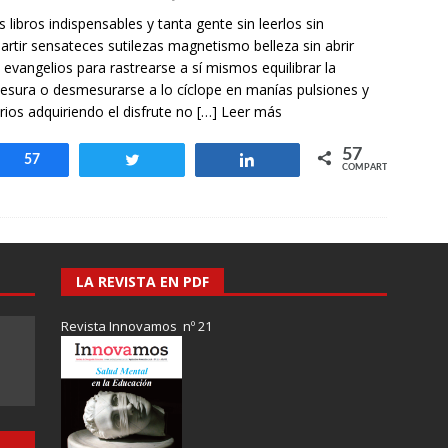
otros mundos es posible: Tertulias entre familiares en la Escuela
s libros indispensables y tanta gente sin leerlos sin
uiz Castillo
EVIDENCIAS
rtir sensateces sutilezas magnetismo belleza sin abrir
 evangelios para rastrearse a sí mismos equilibrar la
sura o desmesurarse a lo cíclope en manías pulsiones y
rios adquiriendo el disfrute no
[…] Leer más
57
Compartir
57
Twittear
Compartir
COMPARTIR
LA REVISTA EN PDF
Revista Innovamos nº 21