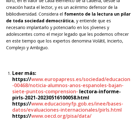
libro, en el valor de cada elemento de la cadena, desde la
creación hasta el lector, y es un acérrimo defensor de la
bibliodiversidad. Considera el
fomento de la lectura un pilar
de toda sociedad democrática
, y entiende que es
necesario implantarlo y potenciarlo en los jóvenes y
adolescentes como el mejor legado que les podemos ofrecer
en este tiempo que los expertos denomina Volátil, Incierto,
Complejo y Ambiguo.
Leer más:
https://
www.europapress.es/sociedad/educacion
-00468/noticia-alumnos-anos-espanoles-bajan-
siete-puntos-comprension-
lectora-informe-
pirls-2021-20230516100058.html
https://
www.educacionyfp.gob.es/inee/bases-
datos/evaluaciones-internacionales/pirls.html
https://
www.oecd.org/pisa/data/