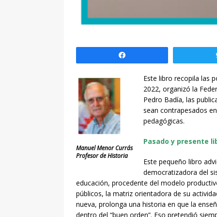
Compartir
Este libro recopila las
2022, organizó la Fede
Pedro Badía, las public
sean contrapesados en 
pedagógicas.
Pasado y presente li
Manuel Menor Currás
Profesor de Historia
Este pequeño libro advi
democratizadora del sis
educación, procedente del modelo productivo
públicos, la matriz orientadora de su activi
nueva, prolonga una historia en que la enseña
dentro del “buen orden”. Eso pretendió siemp