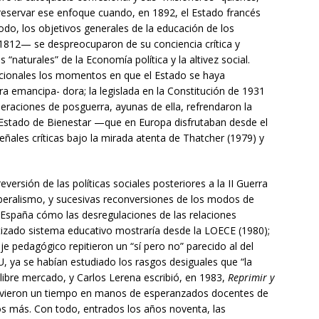
preservar ese enfoque cuando, en 1892, el Estado francés
do, los objetivos generales de la educación de los
1812— se despreocuparon de su conciencia crítica y
 “naturales” de la Economía política y la altivez social.
cionales los momentos en que el Estado se haya
 emancipa- dora; la legislada en la Constitución de 1931
raciones de posguerra, ayunas de ella, refrendaron la
 Estado de Bienestar —que en Europa disfrutaban desde el
ales críticas bajo la mirada atenta de Thatcher (1979) y
versión de las políticas sociales posteriores a la II Guerra
 liberalismo, y sucesivas reconversiones de los modos de
n España cómo las desregulaciones de las relaciones
izado sistema educativo mostraría desde la LOECE (1980);
e pedagógico repitieron un “sí pero no” parecido al del
, ya se habían estudiado los rasgos desiguales que “la
 libre mercado, y Carlos Lerena escribió, en 1983,
Reprimir
y
anduvieron un tiempo en manos de esperanzados docentes de
os más. Con todo, entrados los años noventa, las