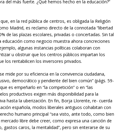
ora del más fuerte. ¿Qué hemos hecho en la educación?”
ue, en la red pública de centros, es obligada la Religión
mo Madrid, es reclamo directo de la connotada “libertad
0% de las plazas escolares, privadas o concertadas. Sin tal
 la educación como negocio muestra ahora concreciones
r ejemplo, algunas instancias políticas colaboran con
izar u obstruir que los centros públicos impartan los
e los rentabilicen los inversores privados.
se mide por su eficiencia en la convivencia ciudadana,
usivo, democrático y pendiente del bien común” (págs. 59-
e que es empeñarlo en “la competición” o en “las
los productivos exigen más disponibilidad para la
iva hasta la uberización. En fin, Borja Llorente, re- cuerda
cación española, modos liberales antiguos cohabitan con
derecho humano principal “sea visto, ante todo, como bien
te mercado libre debe creer, como expresa una canción de
io, gastos caros, la mentalidad”, pero sin enterarse de su