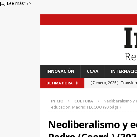
[...] Lee más" />
INNOVACIÓN
CCAA
INTERNACI
[ 7 enero, 2025 ]
Transfor
ÚLTIMA HORA
[ 7 enero, 2025 ]
Adrián A
INICIO
CULTURA
Neoliberalismo y e
[ 7 enero, 2025 ]
Imaginar 
educación. Madrid: FECCOO (90 págs.).
Primaria Prof. Heliodoro R
Neoliberalismo y e
[ 7 enero, 2025 ]
El impac
Pedro (Coord.) (202
EVIDENCIAS