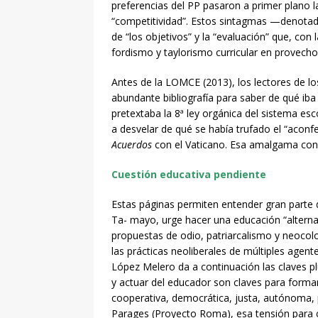
preferencias del PP pasaron a primer plano la 
“competitividad”. Estos sintagmas —denotado
de “los objetivos” y la “evaluación” que, con
fordismo y taylorismo curricular en provecho 
Antes de la LOMCE (2013), los lectores de los
abundante bibliografía para saber de qué iba
pretextaba la 8ª ley orgánica del sistema es
a desvelar de qué se había trufado el “aconfe
Acuerdos
con el Vaticano. Esa amalgama cond
Cuestión educativa pendiente
Estas páginas permiten entender gran parte 
Ta- mayo, urge hacer una educación “alterna
propuestas de odio, patriarcalismo y neocol
las prácticas neoliberales de múltiples agente
López Melero da a continuación las claves pl
y actuar del educador son claves para formar u
cooperativa, democrática, justa, autónoma, pa
Parages (Proyecto Roma), esa tensión para 