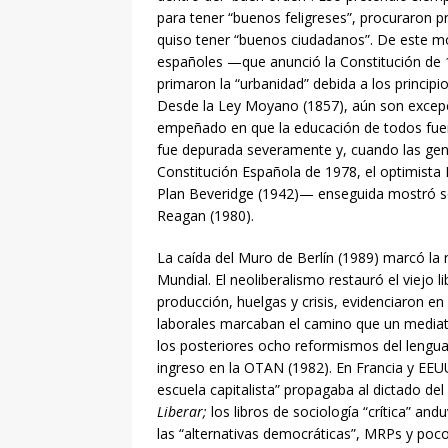
para tener “buenos feligreses”, procuraron 
quiso tener “buenos ciudadanos”. De este mo
españoles —que anunció la Constitución de 
primaron la “urbanidad” debida a los principios
Desde la Ley Moyano (1857), aún son excep
empeñado en que la educación de todos fuera
fue depurada severamente y, cuando las gene
Constitución Española de 1978, el optimista
Plan Beveridge (1942)— enseguida mostró señ
Reagan (1980).
La caída del Muro de Berlín (1989) marcó la re
Mundial. El neoliberalismo restauró el viejo
producción, huelgas y crisis, evidenciaron e
laborales marcaban el camino que un mediat
los posteriores ocho reformismos del lenguaj
ingreso en la OTAN (1982). En Francia y EEUU
escuela capitalista” propagaba al dictado del
Liberar;
los libros de sociología “crítica” 
las “alternativas democráticas”, MRPs y poc