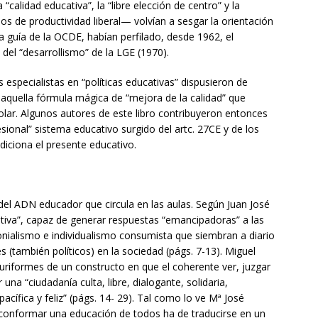
“calidad educativa”, la “libre elección de centro” y la
s de productividad liberal— volvían a sesgar la orientación
 la guía de la OCDE, habían perfilado, desde 1962, el
del “desarrollismo” de la LGE (1970).
 especialistas en “políticas educativas” dispusieron de
 aquella fórmula mágica de “mejora de la calidad” que
colar. Algunos autores de este libro contribuyeron entonces
sional” sistema educativo surgido del artc. 27CE y de los
iciona el presente educativo.
del ADN educador que circula en las aulas. Según Juan José
tiva”, capaz de generar respuestas “emancipadoras” a las
onialismo e individualismo consumista que siembran a diario
s (también políticos) en la sociedad (págs. 7-13). Miguel
uriformes de un constructo en que el coherente ver, juzgar
na “ciudadanía culta, libre, dialogante, solidaria,
cífica y feliz” (págs. 14- 29). Tal como lo ve Mª José
conformar una educación de todos ha de traducirse en un