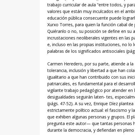
trabajo curricular de aula “entre todos, y pa
valores que están muy inculcados en el amb
educación pública consecuente puede lograrlo 
Xurxo Torres, para quien la función cabal de 
Quiéranlo o no, su posición se define en su a
incrustaciones neoliberales vigentes en las 
e, incluso en las propias instituciones, no lo
palabras de los significados antisociales (pág
Carmen Heredero, por su parte, atiende a la c
tolerancia, inclusión y libertad a que han co
igualitario a que han contribuido con sus ini
patriarcales, es fundamental para el desarro
vigilante trabajo pedagógico por atender en
desigualdades seguirán laten- tes, especialm
(págs. 47-52). A su vez, Enrique Díez plante
estrictamente político actual: el fascismo y
que exhiben algunas personas y grupos. El 
pregunta este autor— que tantas personas ha
durante la democracia, y defiendan en pleno