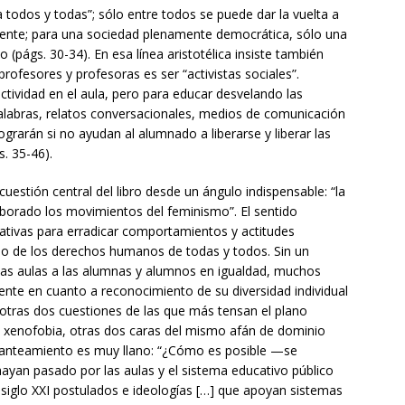
ra todos y todas”; sólo entre todos se puede dar la vuelta a
iente; para una sociedad plenamente democrática, sólo una
(págs. 30-34). En esa línea aristotélica insiste también
profesores y profesoras es ser “activistas sociales”.
ctividad en el aula, pero para educar desvelando las
palabras, relatos conversacionales, medios de comunicación
 lograrán si no ayudan al alumnado a liberarse y liberar las
s. 35-46).
uestión central del libro desde un ángulo indispensable: “la
laborado los movimientos del feminismo”. El sentido
ciativas para erradicar comportamientos y actitudes
llo de los derechos humanos de todas y todos. Sin un
 las aulas a las alumnas y alumnos en igualdad, muchos
ente en cuanto a reconocimiento de su diversidad individual
a otras dos cuestiones de las que más tensan el plano
 la xenofobia, otras dos caras del mismo afán de dominio
planteamiento es muy llano: “¿Cómo es posible —se
yan pasado por las aulas y el sistema educativo público
 siglo XXI postulados e ideologías […] que apoyan sistemas