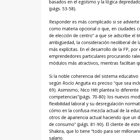
basados en el egoísmo y la lógica depredad
(págs. 53-58).
Responder es más complicado si se advierte q
como materia opcional o que, en ciudades co
de elección de centro” a que se adscribe el 6
ambigüedad, la consideración neoliberal de
más explícitas. En el desarrollo de la FP, po
emprendedores particulares procurando ralent
módulos más atractivos, mientras facilitan qu
Si la noble coherencia del sistema educativo 
según Rocío Anguita es preciso “que sea incl
69). Asimismo, Nico Hitt plantea lo diferent
competencias”(págs. 70-80): los nuevos mode
flexibilidad laboral y su desregulación normat
cómo en la confusa mezcla actual de la edu
otros de apariencia actual haciendo que un 
de consumo” (págs. 81-90). El cliente de es
Shakira, que lo tiene “todo para ser millonar
salario.