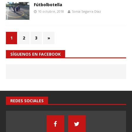
Fútbolbotella
10 octubre, 2018
Sonia Segarra Díaz
1
2
3
»
SÍGUENOS EN FACEBOOK
REDES SOCIALES