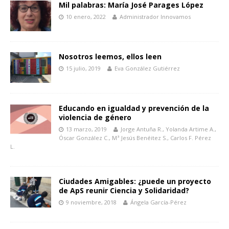
Mil palabras: María José Parages López
10 enero, 2022
Administrador Innovamos
Nosotros leemos, ellos leen
15 julio, 2019
Eva González Gutiérrez
Educando en igualdad y prevención de la
violencia de género
13 marzo, 2019
Jorge Antuña R., Yolanda Artime A.,
Óscar González C., Mª Jesús Benéitez S., Carlos F. Pérez
L.
Ciudades Amigables: ¿puede un proyecto
de ApS reunir Ciencia y Solidaridad?
9 noviembre, 2018
Ángela García-Pérez