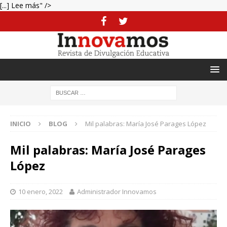
[...] Lee más" />
INICIO
BLOG
Mil palabras: María José Parages López
Mil palabras: María José Parages
López
10 enero, 2022
Administrador Innovamos