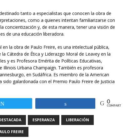
destinado tanto a especialistas que conocen la obra de
rpretaciones, como a quienes intentan familiarizarse con
 la concientización y, de esta manera, tener una visión de
es de una educación liberadora.
en la obra de Paulo Freire, es una intelectual pública,
ne la Cátedra de Ética y Liderazgo Moral de Leavey en la
s y es Profesora Emérita de Políticas Educativas,
de Illinois Urbana Champaign. También es profesora
ohannesburgo, en Sudáfrica. Es miembro de la American
 sido galardonada con el Premio Paulo Freire de Justicia
0
Twittear
Compartir
COMPARTIR
DESTACADA
ESPERANZA
LIBERACIÓN
AULO FREIRE