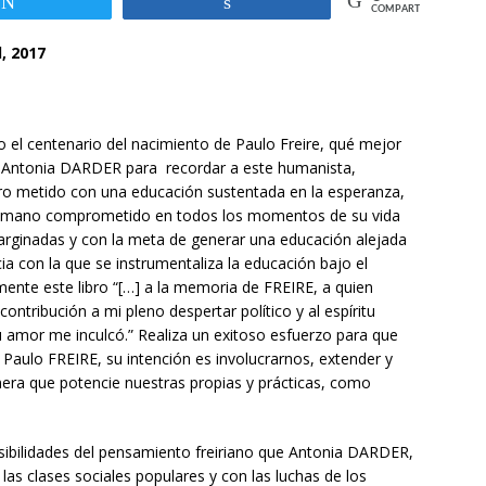
Twittear
Compartir
COMPARTIR
, 2017
el centenario del nacimiento de Paulo Freire, qué mejor
e Antonia DARDER para recordar a este humanista,
ro metido con una educación sustentada en la esperanza,
er humano comprometido en todos los momentos de su vida
rginadas y con la meta de generar una educación alejada
ia con la que se instrumentaliza la educación bajo el
mente este libro “[…] a la memoria de FREIRE, a quien
ontribución a mi pleno despertar político y al espíritu
u amor me inculcó.” Realiza un exitoso esfuerzo para que
de Paulo FREIRE, su intención es involucrarnos, extender y
era que potencie nuestras propias y prácticas, como
osibilidades del pensamiento freiriano que Antonia DARDER,
las clases sociales populares y con las luchas de los