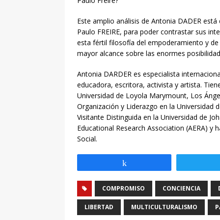
Paulo Freire?
Este amplio análisis de Antonia DADER está 
Paulo FREIRE, para poder contrastar sus inte
esta fértil filosofía del empoderamiento y de
mayor alcance sobre las enormes posibilidad
Antonia DARDER es especialista internacional 
educadora, escritora, activista y artista. Tie
Universidad de Loyola Marymount, Los Ángele
Organización y Liderazgo en la Universidad 
Visitante Distinguida en la Universidad de J
Educational Research Association (AERA) y ha
Social.
Compartir
COMPROMISO
CONCIENCIA
LIBERTAD
MULTICULTURALISMO
P