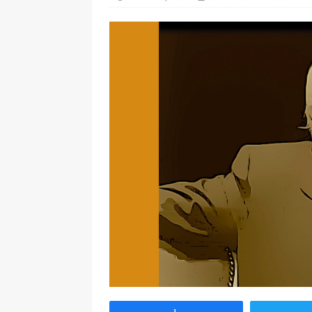
[ 7 enero, 2025 ]
“Marinero
Ateneo de Jerez
CULTU