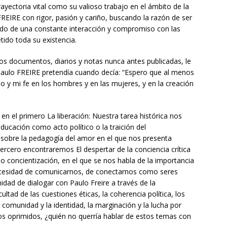
ayectoria vital como su valioso trabajo en el ámbito de la
FREIRE con rigor, pasión y cariño, buscando la razón de ser
ado de una constante interacción y compromiso con las
ido toda su existencia.
 documentos, diarios y notas nunca antes publicadas, le
e Paulo FREIRE pretendía cuando decía: “Espero que al menos
lo y mi fe en los hombres y en las mujeres, y en la creación
en el primero La liberación: Nuestra tarea histórica nos
ucación como acto político o la traición del
lo sobre la pedagogía del amor en el que nos presenta
tercero encontraremos El despertar de la conciencia crítica
concientización, en el que se nos habla de la importancia
necesidad de comunicarnos, de conectarnos como seres
dad de dialogar con Paulo Freire a través de la
ultad de las cuestiones éticas, la coherencia política, los
 comunidad y la identidad, la marginación y la lucha por
 los oprimidos, ¿quién no querría hablar de estos temas con