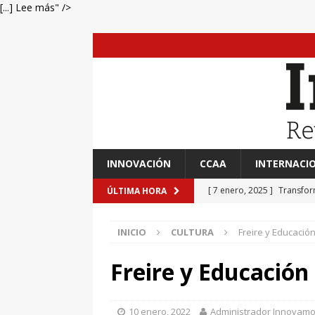
[...] Lee más" />
INNOVACIÓN
CCAA
INTERNACI
[ 7 enero, 2025 ]
Transfor
ÚLTIMA HORA
[ 7 enero, 2025 ]
Adrián A
INICIO
CULTURA
Freire y Educació
[ 7 enero, 2025 ]
Imaginar 
Primaria Prof. Heliodoro R
Freire y Educación
[ 7 enero, 2025 ]
El impac
EVIDENCIAS
10 enero, 2022
Administrador Innovam