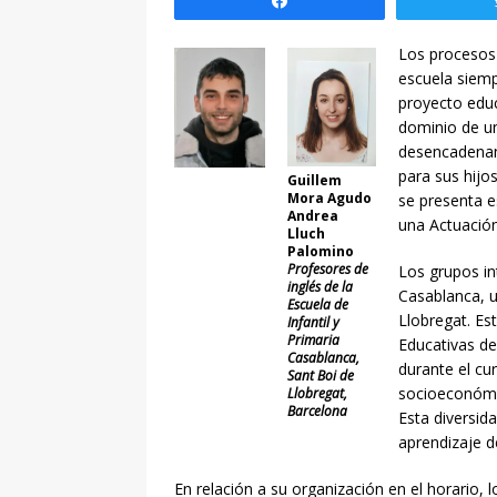
Compartir
Los procesos 
escuela siemp
proyecto educ
dominio de u
desencadenant
para sus hijos
Guillem
Mora Agudo
se presenta e
Andrea
una Actuación
Lluch
Palomino
Profesores de
Los grupos in
inglés de la
Casablanca, u
Escuela de
Llobregat. Es
Infantil y
Primaria
Educativas d
Casablanca,
durante el cu
Sant Boi de
socioeconómi
Llobregat,
Barcelona
Esta diversid
aprendizaje d
En relación a su organización en el horario, l