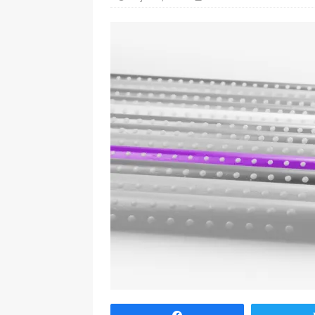
[ 7 enero, 2025 ]
Imaginar 
Primaria Prof. Heliodoro R