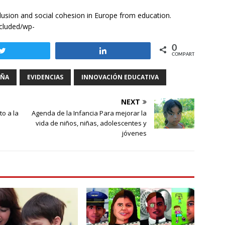
lusion and social cohesion in Europe from education.
ncluded/wp-
0
Twittear
Compartir
COMPARTIR
AÑA
EVIDENCIAS
INNOVACIÓN EDUCATIVA
NEXT
to a la
Agenda de la Infancia Para mejorar la
vida de niños, niñas, adolescentes y
jóvenes