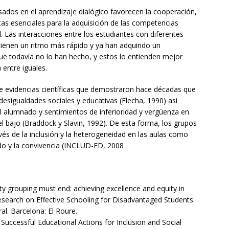
sados en el aprendizaje dialógico favorecen la cooperación,
cticas esenciales para la adquisición de las competencias
l. Las interacciones entre los estudiantes con diferentes
tienen un ritmo más rápido y ya han adquirido un
que todavía no lo han hecho, y estos lo entienden mejor
entre iguales.
e evidencias científicas que demostraron hace décadas que
igualdades sociales y educativas (Flecha, 1990) así
 alumnado y sentimientos de inferioridad y vergüenza en
l bajo (Braddock y Slavin, 1992). De esta forma, los grupos
és de la inclusión y la heterogeneidad en las aulas como
do y la convivencia (INCLUD-ED, 2008
ility grouping must end: achieving excellence and equity in
esearch on Effective Schooling for Disadvantaged Students.
al. Barcelona: El Roure.
uccessful Educational Actions for Inclusion and Social