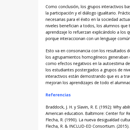
Como conclusión, los grupos interactivos ba
la participación y el diálogo igualitario. Prá
necesarias para el éxito en la sociedad actua
niveles benefician a todos, los alumnos que 
aprendizaje lo refuerzan explicándolo a los 
porque interaccionan con un lenguaje común 
Esto va en consonancia con los resultados d
los agrupamientos homogéneos generaban des
como efectos negativos en la autoestima del
los estudiantes postergados a grupos de nive
interactivos están demostrando que es a trav
mejoran los aprendizajes de todo el alumna
Referencias
Braddock, J. H. y Slavin, R. E. (1992): Why ab
American education. Baltimore: Center for R
Flecha, R. (1990). La nueva desigualdad cultur
Flecha, R. & INCLUD-ED Consortium. (2015). S