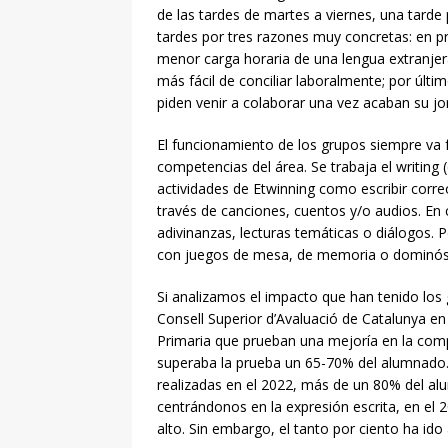
de las tardes de martes a viernes, una tarde p
tardes por tres razones muy concretas: en 
menor carga horaria de una lengua extranjera
más fácil de conciliar laboralmente; por úl
piden venir a colaborar una vez acaban su jor
El funcionamiento de los grupos siempre va f
competencias del área. Se trabaja el writing
actividades de Etwinning como escribir correo
través de canciones, cuentos y/o audios. En 
adivinanzas, lecturas temáticas o diálogos. P
con juegos de mesa, de memoria o dominós
Si analizamos el impacto que han tenido los 
Consell Superior d’Avaluació de Catalunya e
Primaria que prueban una mejoría en la compe
superaba la prueba un 65-70% del alumnado.
realizadas en el 2022, más de un 80% del al
centrándonos en la expresión escrita, en el
alto. Sin embargo, el tanto por ciento ha id