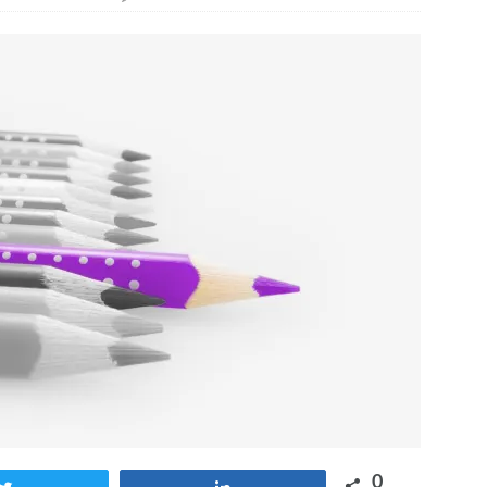
otros mundos es posible: Tertulias entre familiares en la Escuela
uiz Castillo
EVIDENCIAS
0