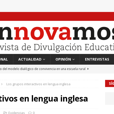
ONAL
ACTUALIDAD
OPINIÓN
ENTREVISTAS
to del modelo dialógico de convivencia en una escuela rural
SÍ
Los grupos interactivos en lengua inglesa
 en tierra, vendimiador en mar” Tributo a Rafael Alberti del
RA
tivos en lengua inglesa
mación sociocultural y educación ético-cívica
CULTURA
guayo Llanos
MIL PALABRAS
s
Evidencias
0