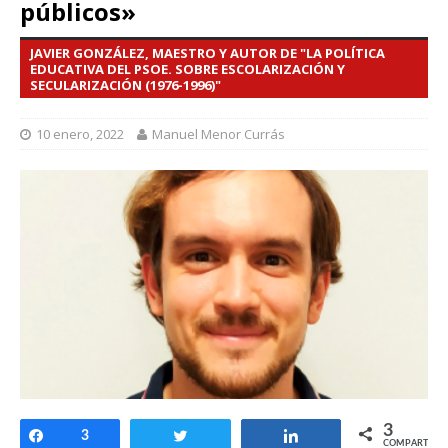
públicos»
JAVIER GONZÁLEZ, MAESTRO Y AUTOR DE "LA POLÍTICA
EDUCATIVA DEL PSOE. SOBRE ESCOLARIZACIÓN Y
SECULARIZACIÓN (1976-1996)"
10 enero, 2022
Manuel Menor Currás
3
Compartir
3
Twittear
Compartir
COMPARTIR