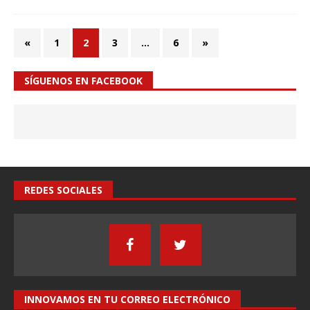
«
1
2
3
…
6
»
SÍGUENOS EN FACEBOOK
REDES SOCIALES
INNOVAMOS EN TU CORREO ELECTRÓNICO