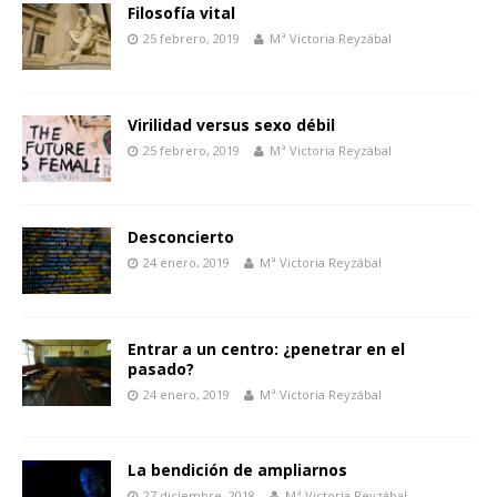
Filosofía vital
25 febrero, 2019
Mª Victoria Reyzábal
Virilidad versus sexo débil
25 febrero, 2019
Mª Victoria Reyzábal
Desconcierto
24 enero, 2019
Mª Victoria Reyzábal
Entrar a un centro: ¿penetrar en el
pasado?
24 enero, 2019
Mª Victoria Reyzábal
La bendición de ampliarnos
27 diciembre, 2018
Mª Victoria Reyzábal