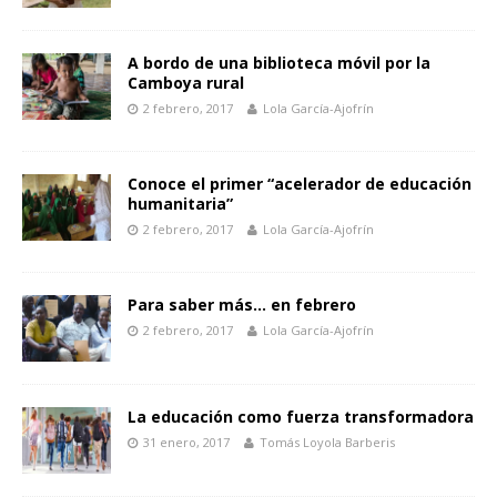
A bordo de una biblioteca móvil por la
Camboya rural
2 febrero, 2017
Lola García-Ajofrín
Conoce el primer “acelerador de educación
humanitaria”
2 febrero, 2017
Lola García-Ajofrín
Para saber más… en febrero
2 febrero, 2017
Lola García-Ajofrín
La educación como fuerza transformadora
31 enero, 2017
Tomás Loyola Barberis