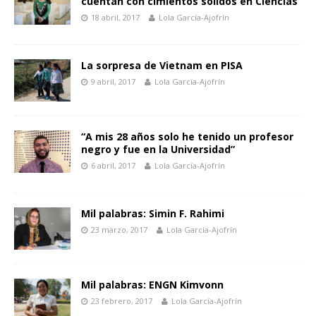
cuentan con cimientos sólidos en Ciencias”
18 abril, 2017
Lola García-Ajofrín
La sorpresa de Vietnam en PISA
9 abril, 2017
Lola García-Ajofrín
“A mis 28 años solo he tenido un profesor
negro y fue en la Universidad”
6 abril, 2017
Lola García-Ajofrín
Mil palabras: Simin F. Rahimi
23 marzo, 2017
Lola García-Ajofrín
Mil palabras: ENGN Kimvonn
23 febrero, 2017
Lola García-Ajofrín