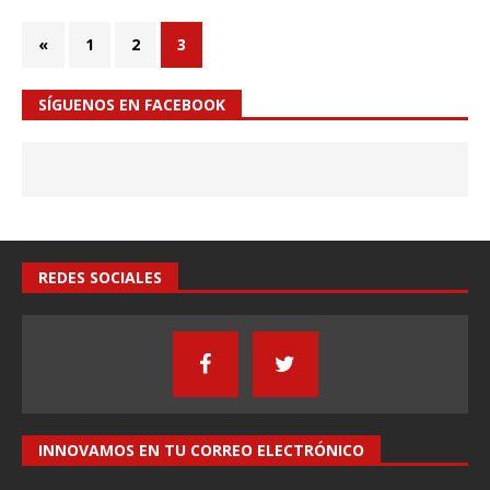
«
1
2
3
SÍGUENOS EN FACEBOOK
REDES SOCIALES
INNOVAMOS EN TU CORREO ELECTRÓNICO