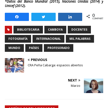
*Datos del Banco Mundial (2015), Naciones Unidas (2014) y
Unicef (2012).
0
Compartir
Twittear
Compartir
COMPARTIR
BIBLIOTECARIA
CAMBOYA
DOCENTES
FOTOGRAFÍA
INTERNACIONAL
MIL PALABRAS
MUNDO
PAÍSES
PROFESORADO
PREVIOUS
CRA Peña Cabarga: espacios abiertos
NEXT
Marzo