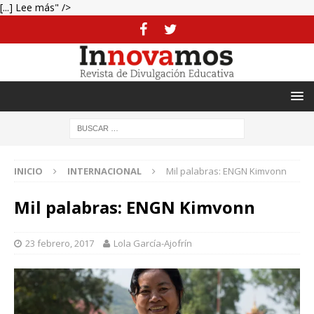
[...] Lee más" />
INICIO
INTERNACIONAL
Mil palabras: ENGN Kimvonn
Mil palabras: ENGN Kimvonn
23 febrero, 2017
Lola García-Ajofrín