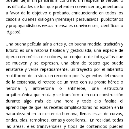
pueden dejar sin palabras al contrario sin respetar la verdad, o
las dificultades de los que pretenden convencer argumentando
a favor de lo objetivo o probado, enriqueciendo en todos los
casos a quienes dialogan (mensajes persuasivos, publicitarios
y propagandísticos
versus
mensajes convincentes, científicos o
lógicos).
Una buena película aúna artes y, en buena medida, tradición y
futuro: es una historia hablada y gesticulada, una especie de
ópera con música de colores, un conjunto de fotografías que
se mueven y se expresan, una obra de teatro que puede
enlatarse y verse repetidamente, un trayecto por el laberinto
multiforme de la vida, un recorrido por fragmentos del museo
de la existencia, el retrato de un mito con su propio héroe o
heroína y antiheroína o antihéroe, una estructura
arquitectónica que muta y se transforma en otra construcción
durante algo más de una hora y todo ello facilita el
aprendizaje de que las recetas simplificadoras no existen en la
naturaleza ni en la existencia humana, llenas estas de curvas,
ondas, olas, remolinos, cimas y cordilleras… En realidad, todas
las áreas, ejes transversales y tipos de contenidos pueden