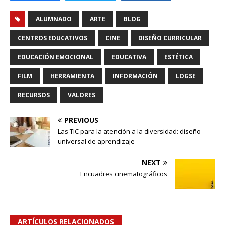
ALUMNADO
ARTE
BLOG
CENTROS EDUCATIVOS
CINE
DISEÑO CURRICULAR
EDUCACIÓN EMOCIONAL
EDUCATIVA
ESTÉTICA
FILM
HERRAMIENTA
INFORMACIÓN
LOGSE
RECURSOS
VALORES
PREVIOUS
Las TIC para la atención a la diversidad: diseño
universal de aprendizaje
NEXT
Encuadres cinematográficos
ARTÍCULOS RELACIONADOS