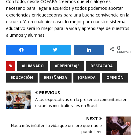
Con todo, desde COFAPA creemos que el diálogo es
necesario para llegar a acuerdos y todos podemos aportar
experiencias enriquecedoras para una buena convivencia en la
escuela. Y, en cualquier caso, lo mejor para nuestro sistema
educativo será lo mejor para la vida y aprendizaje de nuestros
alumnos y alumnas.
0
Compartir
Twittear
Compartir
COMPARTIR
ALUMNADO
APRENDIZAJE
DESTACADA
EDUCACIÓN
ENSEÑANZA
JORNADA
OPINIÓN
PREVIOUS
Altas expectativas en la presencia comunitaria en
escuelas multiculturales en Brasil
NEXT
Nada más inútil en la vida que un libro que nadie
puede leer