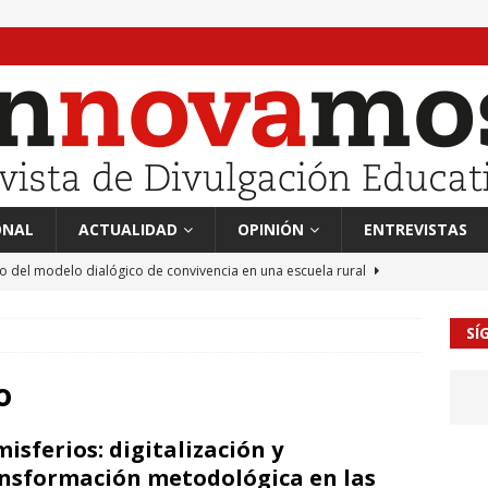
ONAL
ACTUALIDAD
OPINIÓN
ENTREVISTAS
to del modelo dialógico de convivencia en una escuela rural
SÍ
 en tierra, vendimiador en mar” Tributo a Rafael Alberti del
RA
o
mación sociocultural y educación ético-cívica
CULTURA
isferios: digitalización y
guayo Llanos
MIL PALABRAS
nsformación metodológica en las