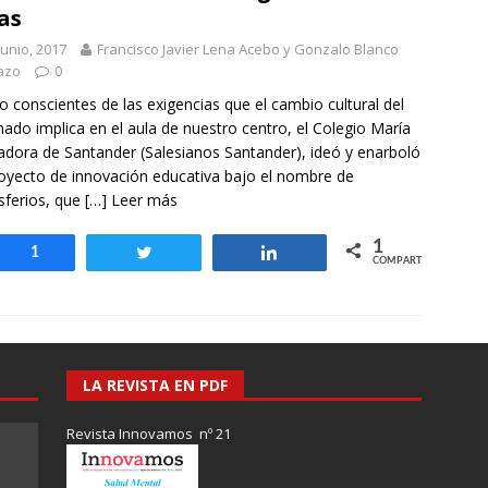
otros mundos es posible: Tertulias entre familiares en la Escuela
as
uiz Castillo
EVIDENCIAS
junio, 2017
Francisco Javier Lena Acebo y Gonzalo Blanco
azo
0
o conscientes de las exigencias que el cambio cultural del
ado implica en el aula de nuestro centro, el Colegio María
iadora de Santander (Salesianos Santander), ideó y enarboló
oyecto de innovación educativa bajo el nombre de
ferios, que
[…] Leer más
1
Compartir
1
Twittear
Compartir
COMPARTIR
LA REVISTA EN PDF
Revista Innovamos nº 21