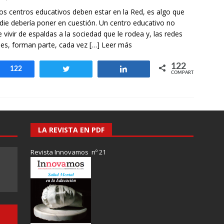
otros mundos es posible: Tertulias entre familiares en la Escuela
os centros educativos deben estar en la Red, es algo que
uiz Castillo
EVIDENCIAS
die debería poner en cuestión. Un centro educativo no
 vivir de espaldas a la sociedad que le rodea y, las redes
les, forman parte, cada vez
[…] Leer más
122
Compartir
122
Twittear
Compartir
COMPARTIR
LA REVISTA EN PDF
Revista Innovamos nº 21