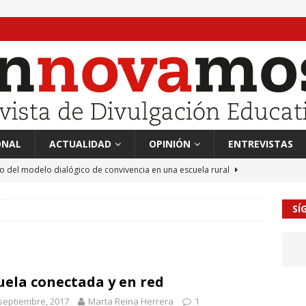
ONAL
ACTUALIDAD
OPINIÓN
ENTREVISTAS
to del modelo dialógico de convivencia en una escuela rural
SÍ
 en tierra, vendimiador en mar” Tributo a Rafael Alberti del
RA
mación sociocultural y educación ético-cívica
CULTURA
uela conectada y en red
guayo Llanos
MIL PALABRAS
septiembre, 2017
Marta Reina Herrera
1