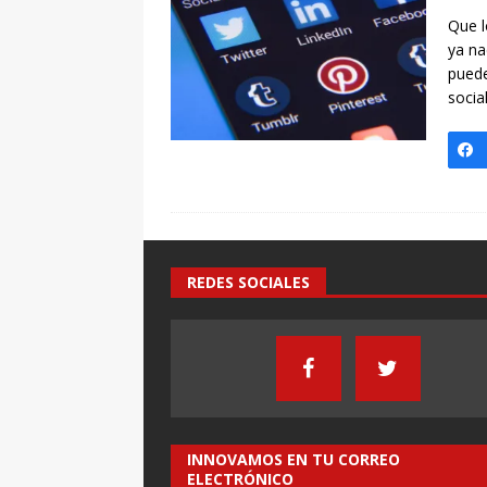
[ 7 enero, 2025 ]
Imaginar 
Que l
Primaria Prof. Heliodoro R
ya na
puede
socia
REDES SOCIALES
INNOVAMOS EN TU CORREO
ELECTRÓNICO