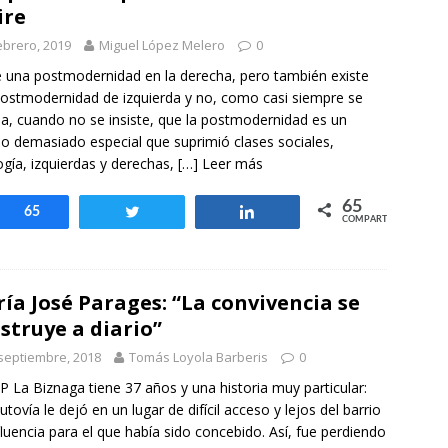
otros mundos es posible: Tertulias entre familiares en la Escuela
ire
uiz Castillo
EVIDENCIAS
ebrero, 2019
Miguel López Melero
0
e una postmodernidad en la derecha, pero también existe
ostmodernidad de izquierda y no, como casi siempre se
úa, cuando no se insiste, que la postmodernidad es un
o demasiado especial que suprimió clases sociales,
ogía, izquierdas y derechas,
[…] Leer más
65
Compartir
65
Twittear
Compartir
COMPARTIR
ía José Parages: “La convivencia se
struye a diario”
septiembre, 2018
Tomás Loyola Barberis
0
IP La Biznaga tiene 37 años y una historia muy particular:
utovía le dejó en un lugar de difícil acceso y lejos del barrio
fluencia para el que había sido concebido. Así, fue perdiendo