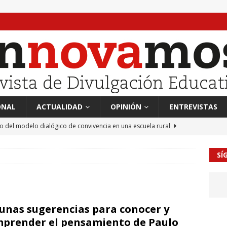
ONAL
ACTUALIDAD
OPINIÓN
ENTREVISTAS
to del modelo dialógico de convivencia en una escuela rural
SÍ
 en tierra, vendimiador en mar” Tributo a Rafael Alberti del
RA
mación sociocultural y educación ético-cívica
CULTURA
unas sugerencias para conocer y
guayo Llanos
MIL PALABRAS
prender el pensamiento de Paulo