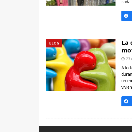
cada
La 
BLOG
mot
23 
A lo 
duran
un mu
vivie