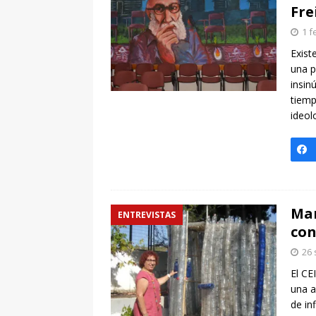
[ 7 enero, 2025 ]
Imaginar 
Fre
Primaria Prof. Heliodoro R
1 f
Exist
una p
insin
tiemp
ideol
Mar
ENTREVISTAS
con
26 
El CE
una a
de in