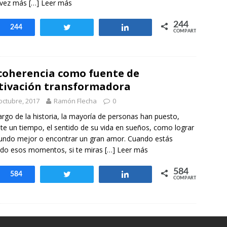
 vez más
[…] Leer más
244
Compartir
244
Twittear
Compartir
COMPARTIR
coherencia como fuente de
ivación transformadora
octubre, 2017
Ramón Flecha
0
largo de la historia, la mayoría de personas han puesto,
te un tiempo, el sentido de su vida en sueños, como lograr
ndo mejor o encontrar un gran amor. Cuando estás
ndo esos momentos, si te miras
[…] Leer más
584
Compartir
584
Twittear
Compartir
COMPARTIR