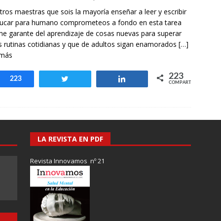
otros mundos es posible: Tertulias entre familiares en la Escuela
ros maestras que sois la mayoría enseñar a leer y escribir
uiz Castillo
EVIDENCIAS
ducar para humano comprometeos a fondo en esta tarea
me garante del aprendizaje de cosas nuevas para superar
as rutinas cotidianas y que de adultos sigan enamorados
[…]
 más
223
Compartir
223
Twittear
Compartir
COMPARTIR
LA REVISTA EN PDF
Revista Innovamos nº 21