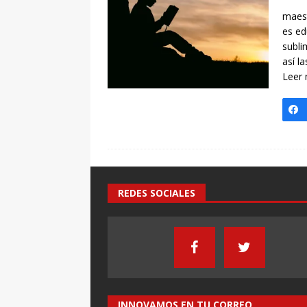
[ 7 enero, 2025 ]
Imaginar 
maest
Primaria Prof. Heliodoro R
es e
subli
así l
Leer
REDES SOCIALES
INNOVAMOS EN TU CORREO