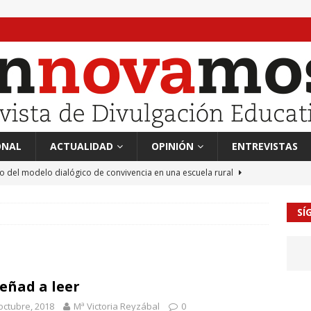
ONAL
ACTUALIDAD
OPINIÓN
ENTREVISTAS
to del modelo dialógico de convivencia en una escuela rural
SÍ
 en tierra, vendimiador en mar” Tributo a Rafael Alberti del
RA
mación sociocultural y educación ético-cívica
CULTURA
eñad a leer
guayo Llanos
MIL PALABRAS
octubre, 2018
Mª Victoria Reyzábal
0