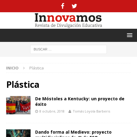
INICIO
Plástica
Plástica
De Móstoles a Kentucky: un proyecto de
éxito
8 octubre, 2018
Tomás Loyola Barberis
Dando forma al Medievo: proyecto