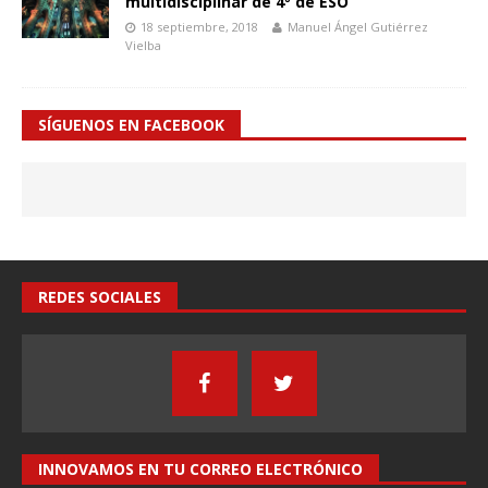
multidisciplinar de 4º de ESO
18 septiembre, 2018
Manuel Ángel Gutiérrez
Vielba
SÍGUENOS EN FACEBOOK
REDES SOCIALES
INNOVAMOS EN TU CORREO ELECTRÓNICO