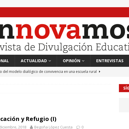
ONAL
ACTUALIDAD
OPINIÓN
ENTREVISTAS
to del modelo dialógico de convivencia en una escuela rural
SÍ
 en tierra, vendimiador en mar” Tributo a Rafael Alberti del
RA
mación sociocultural y educación ético-cívica
CULTURA
cación y Refugio (I)
guayo Llanos
MIL PALABRAS
diciembre, 2018
Begoña López Cuesta
0