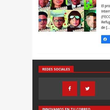
[ 7 enero, 2025 ]
Imaginar 
El pr
Primaria Prof. Heliodoro R
Inter
(FECC
Refug
de
[…
REDES SOCIALES
INNOVAMOS EN TU CORREO