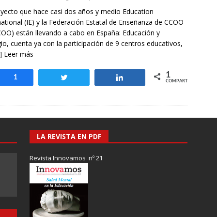
otros mundos es posible: Tertulias entre familiares en la Escuela
oyecto que hace casi dos años y medio Education
uiz Castillo
EVIDENCIAS
national (IE) y la Federación Estatal de Enseñanza de CCOO
OO) están llevando a cabo en España: Educación y
io, cuenta ya con la participación de 9 centros educativos,
] Leer más
1
Compartir
1
Twittear
Compartir
COMPARTIR
LA REVISTA EN PDF
Revista Innovamos nº 21